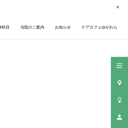
療科目
当院のご案内
お知らせ
ケアカフェゆがわら
診療科目一覧
小児歯科
グ
障がい者歯科