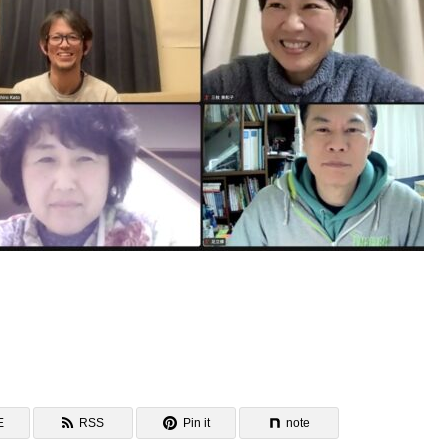
E
RSS
Pin it
note