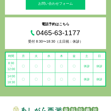
お問い合わせフォーム
電話予約はこちら
0465-63-1177
受付 8:30〜18:30（土日祝：休診）
時間
月
火
水
木
金
土
日
8:30
~
〇
〇
〇
〇
〇
休診
休診
12:00
14:00
~
〇
〇
〇
〇
〇
休診
休診
18:30